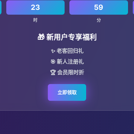
23
59
时
分
🎁 新用户专享福利
✨ 老客回归礼
🎯 新人注册礼
🏆 会员限时折
立即领取